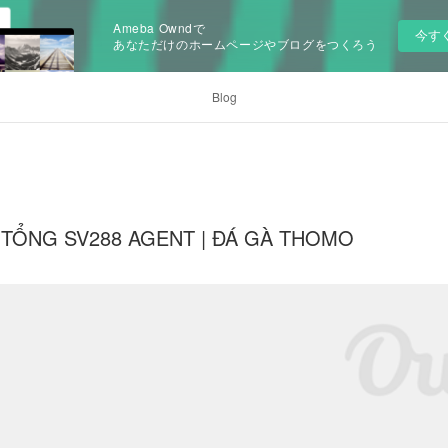
Ameba Owndで
今す
あなただけのホームページやブログをつくろう
Blog
O TỔNG SV288 AGENT | ĐÁ GÀ THOMO