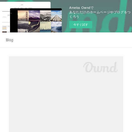
Ameba Owndで
あなただけのホームページやブログをつ
くろう
今すぐ試す
Blog